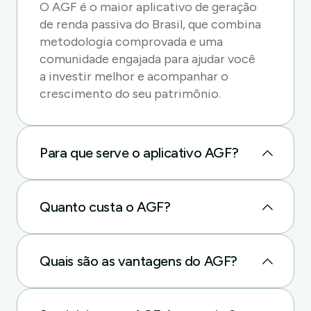
O AGF é o maior aplicativo de geração
de renda passiva do Brasil, que combina
metodologia comprovada e uma
comunidade engajada para ajudar você
a investir melhor e acompanhar o
crescimento do seu patrimônio.
Para que serve o aplicativo AGF?
O app AGF ajuda a potencializar
investimentos e serve para quem quer
construir renda passiva com
Quanto custa o AGF?
dividendos de forma organizada e
O plano anual do app AGF custa a partir
consistente.
de R$ 79,90 por mês, menos de R$ 3
por dia.
Quais são as vantagens do AGF?
Você acessa um ranking das melhores
ações para dividendos, define metas