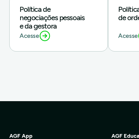
Política de
Polític
negociações pessoais
de ord
e da gestora
Acesse
Acesse
AGF App
AGF Educ